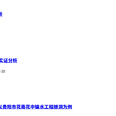
析
实证分析
30
以贵阳市花南花中输水工程隧洞为例